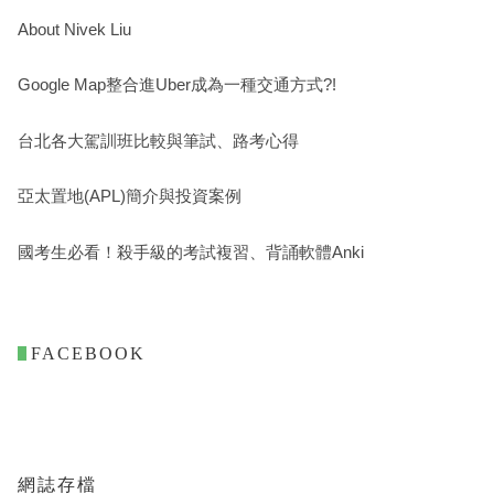
About Nivek Liu
Google Map整合進Uber成為一種交通方式?!
台北各大駕訓班比較與筆試、路考心得
亞太置地(APL)簡介與投資案例
國考生必看！殺手級的考試複習、背誦軟體Anki
. FACEBOOK
網誌存檔