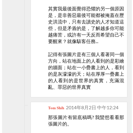
其實我最後面覺得恐懼的另一個原因
是，是非善惡最後可能都被掩蓋在歷
史洪流中，只有去讀史的人才知道這
些，但是矛盾的是，了解越多你可能
越痛苦，或許有一天反而希望自己不
要醒來？就像駭客任務...
記得有張圖片是有三個人看著同一個
方向，站在地面上的人看到的是彩繪
的牆面；站在一小疊書上的人，看到
的是灰濛濛的天；站在厚厚一疊書上
的人看到的是世界的真實，充滿混
亂、罪惡的世界真實
2014年8月2日 中午12:24
Tom Shih
那張圖片有留底稿嗎? 我蠻想看看那
張圖片的。