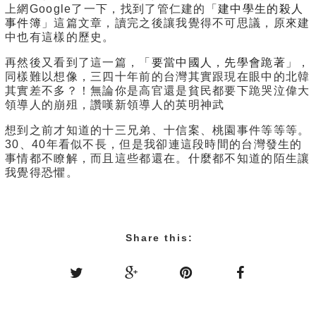
上網Google了一下，找到了管仁建的「
建中學生的殺人
事件簿
」這篇文章，讀完之後讓我覺得不可思議，原來建
中也有這樣的歷史。
再然後又看到了這一篇，「
要當中國人，先學會跪著
」，
同樣難以想像，三四十年前的台灣其實跟現在眼中的北韓
其實差不多？！無論你是高官還是貧民都要下跪哭泣偉大
領導人的崩殂，讚嘆新領導人的英明神武
想到之前才知道的十三兄弟、十信案、桃園事件等等等。
30、40年看似不長，但是我卻連這段時間的台灣發生的
事情都不瞭解，而且這些都還在。什麼都不知道的陌生讓
我覺得恐懼。
Share this: