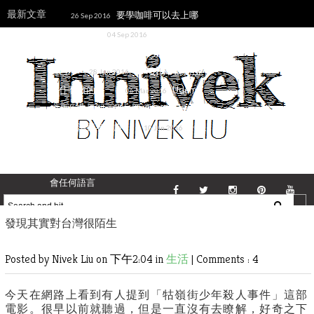
最新文章
要學咖啡可以去上哪
26 Sep 2016
些課程？
《簡單思
04 Sep 2016
考》從不斷捨棄過去的成功過程中提升
自己
[FAQ]你的網站是
28 Jun 2016
用什麼做的？
Udemy
06 Mar 2016
簡化收費規則，降低課程價格與折扣成
數減少消費者疑慮
《跟
10 Jan 2016
各國人都可以聊得來》讀後感─利用心
理學、語言學技巧和Anki在短時間內學
會任何語言
發現其實對台灣很陌生
Posted by Nivek Liu
on 下午2:04 in
生活
|
Comments : 4
今天在網路上看到有人提到「牯嶺街少年殺人事件」這部
電影。很早以前就聽過，但是一直沒有去瞭解，好奇之下