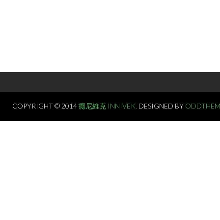
COPYRIGHT © 2014
癮尼維克 INNIVEK.
DESIGNED BY
ODDTHEM