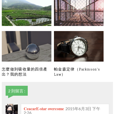
「關於我」是網站很重要的
困局
一頁
怎麼做到吸收量的四倍產
帕金森定律（Parkinson's
出？我的想法
Law）
2 則留言 :
CeacarE-star overcome
2015年6月3日 下午
2:26