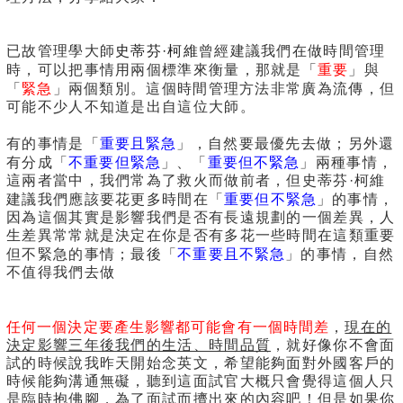
已故管理學大師
史蒂芬·柯維
曾經建議我們在做時間管理
重要
時，可以把事情用兩個標準來衡量，那就是「
」與
緊急
「
」兩個類別。這個時間管理方法非常廣為流傳，但
可能不少人不知道是出自這位大師。
重要且緊急
有的事情是「
」，自然要最優先去做；另外還
不重要但緊急
重要但不緊急
有分成「
」、「
」兩種事情，
這兩者當中，我們常為了救火而做前者，但史蒂芬·柯維
重要但不緊急
建議我們應該要花更多時間在「
」的事情，
因為這個其實是影響我們是否有長遠規劃的一個差異，人
生差異常常就是決定在你是否有多花一些時間在這類重要
不重要且不緊急
但不緊急的事情；最後「
」的事情，自然
不值得我們去做
任何一個決定要產生影響都可能會有一個時間差
，
現在的
決定影響三年後我們的生活、時間品質
，就好像你不會面
試的時候說我昨天開始念英文，希望能夠面對外國客戶的
時候能夠溝通無礙，聽到這面試官大概只會覺得這個人只
是臨時抱佛腳，為了面試而擠出來的內容吧！但是如果你