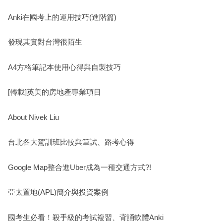
Anki在國考上的運用技巧(進階篇)
發現其實對台灣很陌生
A4方格筆記本使用心得與自製技巧
[轉載]英美的房地產專業項目
About Nivek Liu
台北各大駕訓班比較與筆試、路考心得
Google Map整合進Uber成為一種交通方式?!
亞太置地(APL)簡介與投資案例
國考生必看！殺手級的考試複習、背誦軟體Anki