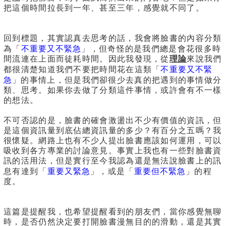
把這個時間拉長到一年、甚至三年，感覺就不同了。
回到標題，其實認真去思考的話，我會將臉書的內容分類
不重要又不緊急
為「
」，但奇怪的是我們總是會花很多時
間流連在上面而徒耗時間。因此我發現，從
理論
來說我們
不重要又不緊
都很清楚知道我們不要把時間花在這類「
急
」的事情上，但是我們卻很少去真的把遇到的事情做分
類、思考。如果你去做了分類這件事情，或許會有不一樣
的想法。
不可否認的是，臉書的確會激盪出不少有價值的資訊，但
是這個資訊量到底佔總資訊量的多少？有百分之五嗎？我
很懷疑。網路上也有不少人提出臉書應該如何運用，可以
吸收到各方專業的討論意見。事實上我也有一些對臉書資
訊的活用法，但是實行至今我認為還是無法說臉書上的訊
重要又緊急
重要但不緊急
息有達到「
」，或是「
」的程
度。
這篇是提醒我，也希望提醒看到的朋友們，當你感覺無聊
時，是否仍然決定要打開臉書漫無目的的滑動，還是其實