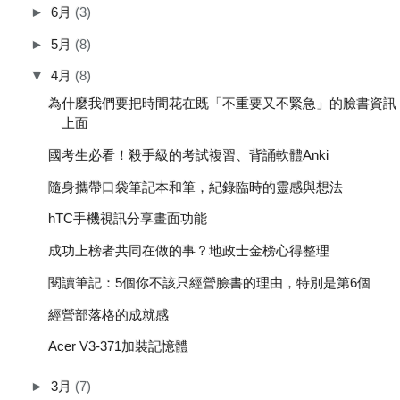
►
6月
(3)
►
5月
(8)
▼
4月
(8)
為什麼我們要把時間花在既「不重要又不緊急」的臉書資訊
上面
國考生必看！殺手級的考試複習、背誦軟體Anki
隨身攜帶口袋筆記本和筆，紀錄臨時的靈感與想法
hTC手機視訊分享畫面功能
成功上榜者共同在做的事？地政士金榜心得整理
閱讀筆記：5個你不該只經營臉書的理由，特別是第6個
經營部落格的成就感
Acer V3-371加裝記憶體
►
3月
(7)