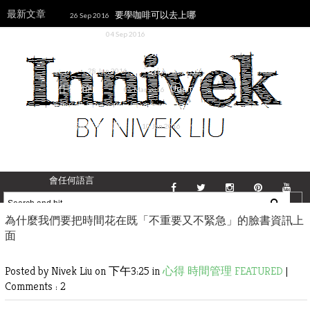
最新文章
要學咖啡可以去上哪
26 Sep 2016
些課程？
《簡單思
04 Sep 2016
考》從不斷捨棄過去的成功過程中提升
自己
[FAQ]你的網站是
28 Jun 2016
用什麼做的？
Udemy
06 Mar 2016
簡化收費規則，降低課程價格與折扣成
數減少消費者疑慮
《跟
10 Jan 2016
各國人都可以聊得來》讀後感─利用心
理學、語言學技巧和Anki在短時間內學
會任何語言
為什麼我們要把時間花在既「不重要又不緊急」的臉書資訊上
面
Posted by Nivek Liu
on 下午3:25 in
心得
時間管理
FEATURED
|
Comments : 2