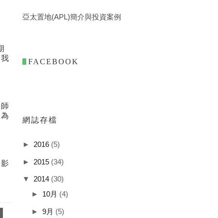
亞太置地(APL)簡介與投資案例
期
，我
. FACEBOOK
價師
因為
網誌存檔
►
2016
(5)
►
2015
(34)
、影
用
▼
2014
(30)
►
10月
(4)
►
9月
(5)