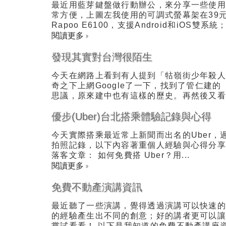
最近用藍芽鍵盤做行動辦公，來分享一些使用
常方便，上圖左我使用的可調式螢幕架在39元
Rapoo E6100，支援Android和iOS雙系統；
閱讀更多 »
發現其實對台灣很陌生
今天在網路上看到有人提到「牯嶺街少年殺
奇之下上網Google了一下，找到了管仁建
思議，原來建中也有這樣的歷史。再然後又看到
優步(Uber)台北搭乘體驗記錄與心得
今天實際搭乘最近常上新聞而出名的Uber
拍照記錄，以下內容著重個人經驗與心得分享，
落客文章： 如何免費搭 Uber？用...
閱讀更多 »
免費不動產演講資訊
最近聽了一些演講，覺得透過演講可以快速
的經驗產生出不同的創意；好的講者更可以
嘗試看看！ 以下是我知道的免費不動產講座資訊：