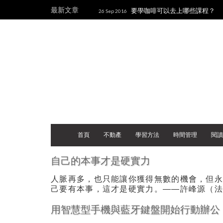
最新文章
要學咖啡可以去上哪些課程？
26 Sep 2016
站是用什麼做的？
Udemy簡
06 Mar 2016
後感─利用心理學、語言學技巧和Anki在短時間
首頁
不動產
學習方法
時間管理
閱讀
自己的本事才是硬實力
人脈再多，也只能讓你獲得無數的機會，但
己要有本事，這才是硬實力。——許峰源（法
用智慧型手機與藍牙鍵盤開始行動辦公