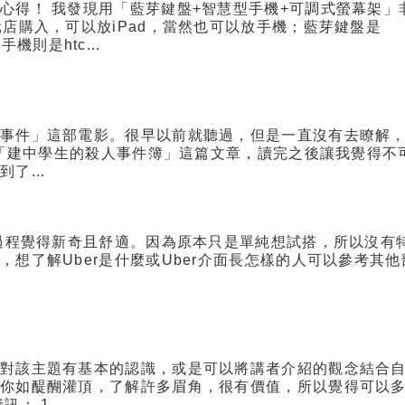
心得！ 我發現用「藍芽鍵盤+智慧型手機+可調式螢幕架」
店購入，可以放iPad，當然也可以放手機；藍芽鍵盤是
手機則是htc...
人事件」這部電影。很早以前就聽過，但是一直沒有去瞭解
的「建中學生的殺人事件簿」這篇文章，讀完之後讓我覺得不
了...
，過程覺得新奇且舒適。因為原本只是單純想試搭，所以沒有
想了解Uber是什麼或Uber介面長怎樣的人可以參考其他
的對該主題有基本的認識，或是可以將講者介紹的觀念結合
讓你如醍醐灌頂，了解許多眉角，很有價值，所以覺得可以
 1....