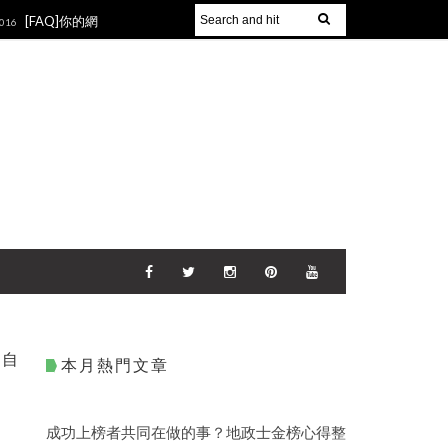
[FAQ]你的網
2016
都可以聊得來》讀
，自
本月熱門文章
成功上榜者共同在做的事？地政士金榜心得整