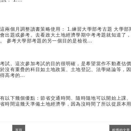
兩個月調整讀書策略使用： 1.練習大學部考古題 大學部
能會出題或參考。去看政大土地經濟學期中考考題就知道了
 參考大學部考題的另一個目的是檢視...
員考試。這次參加考試的目的很明確，是希望當作不動產估
至於沒有重疊的科目如土地政策、土地登記、法學緒論等，
高考的...
授有以下幾個優點：節省交通時間、隨時隨地可以開始上課
節省時間這幾天準備土地經濟學，因為沒時間了所以從原本
首頁
較舊的文章