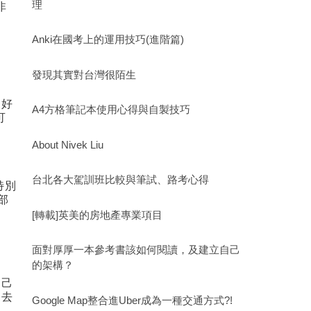
理
非
Anki在國考上的運用技巧(進階篇)
發現其實對台灣很陌生
，好
A4方格筆記本使用心得與自製技巧
可
About Nivek Liu
台北各大駕訓班比較與筆試、路考心得
特別
部
[轉載]英美的房地產專業項目
面對厚厚一本參考書該如何閱讀，及建立自己
的架構？
自己
多去
Google Map整合進Uber成為一種交通方式?!