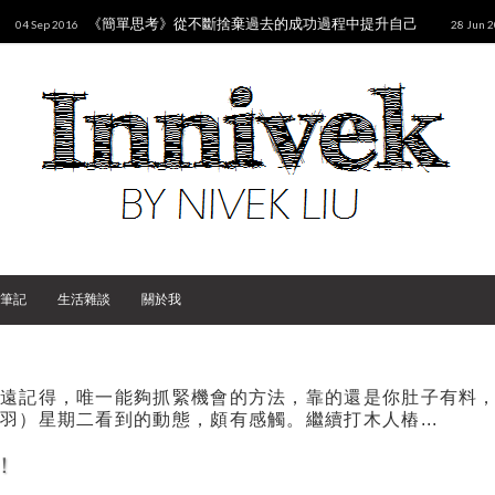
《簡單思考》從不斷捨棄過去的成功過程中提升自己
04 Sep 2016
28 Jun 
化收費規則，降低課程價格與折扣成數減少消費者疑慮
《跟各國人
10 Jan 2016
內學會任何語言
筆記
生活雜談
關於我
永遠記得，唯一能夠抓緊機會的方法，靠的還是你肚子有料
羽）星期二看到的動態，頗有感觸。繼續打木人樁...
！