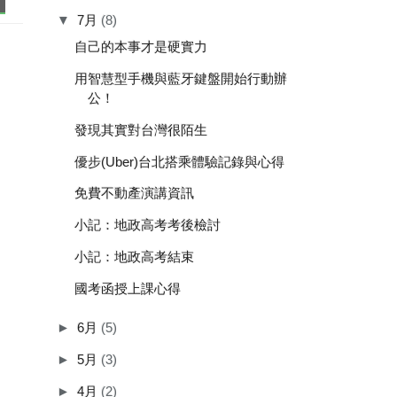
▼
7月
(8)
自己的本事才是硬實力
用智慧型手機與藍牙鍵盤開始行動辦
公！
發現其實對台灣很陌生
優步(Uber)台北搭乘體驗記錄與心得
免費不動產演講資訊
小記：地政高考考後檢討
小記：地政高考結束
國考函授上課心得
►
6月
(5)
►
5月
(3)
►
4月
(2)