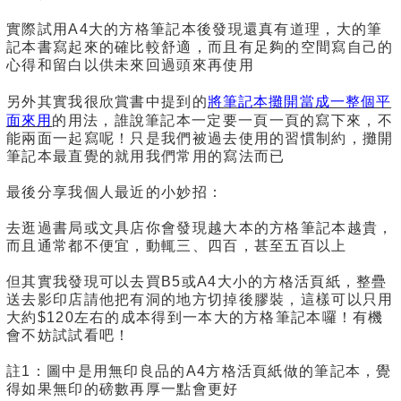
實際試用A4大的方格筆記本後發現還真有道理，大的筆
記本書寫起來的確比較舒適，而且有足夠的空間寫自己的
心得和留白以供未來回過頭來再使用
將筆記本攤開當成一整個平
另外其實我很欣賞書中提到的
面來用
的用法，誰說筆記本一定要一頁一頁的寫下來，不
能兩面一起寫呢！只是我們被過去使用的習慣制約，攤開
筆記本最直覺的就用我們常用的寫法而已
最後分享我個人最近的小妙招：
去逛過書局或文具店你會發現越大本的方格筆記本越貴，
而且通常都不便宜，動輒三、四百，甚至五百以上
但其實我發現可以去買B5或A4大小的方格活頁紙，整疊
送去影印店請他把有洞的地方切掉後膠裝，這樣可以只用
大約$120左右的成本得到一本大的方格筆記本囉！有機
會不妨試試看吧！
註1：圖中是用無印良品的A4方格活頁紙做的筆記本，覺
得如果無印的磅數再厚一點會更好