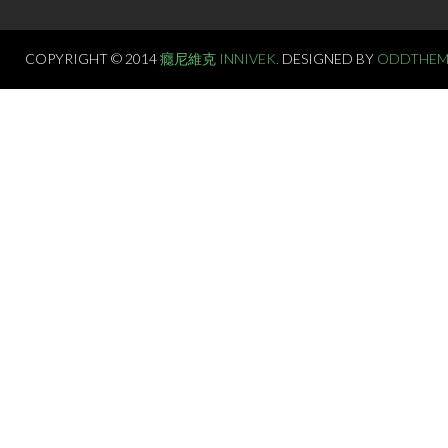
COPYRIGHT © 2014
癮尼維克 INNIVEK.
DESIGNED BY
ODDTHEM