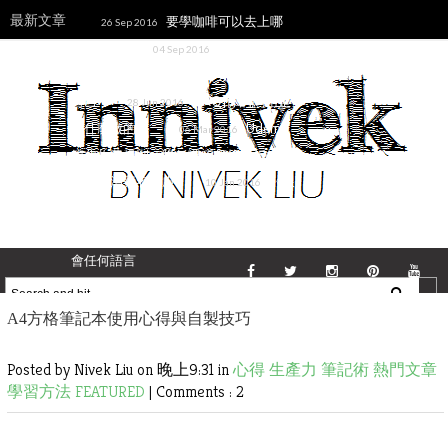
最新文章
要學咖啡可以去上哪
26 Sep 2016
些課程？
《簡單思
04 Sep 2016
考》從不斷捨棄過去的成功過程中提升
自己
[FAQ]你的網站是
28 Jun 2016
用什麼做的？
Udemy
06 Mar 2016
簡化收費規則，降低課程價格與折扣成
數減少消費者疑慮
《跟
10 Jan 2016
各國人都可以聊得來》讀後感─利用心
理學、語言學技巧和Anki在短時間內學
會任何語言
A4方格筆記本使用心得與自製技巧
Posted by Nivek Liu
on 晚上9:31 in
心得
生產力
筆記術
熱門文章
學習方法
FEATURED
|
Comments : 2