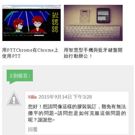
持續進步的Evernote仍然是
國考生必看！殺手級的考試
最好的工作夥伴
複習、背誦軟體Anki
用PTTChrome在Chrome上
用智慧型手機與藍牙鍵盤開
使用PTT
始行動辦公！
2 則留言 :
Silia
2015年9月14日 下午3:28
您好！想請問像這樣的膠裝裝訂，難免有無法
攤平的問題~請問您是如何克服這個問題的
呢？謝謝您~
回覆