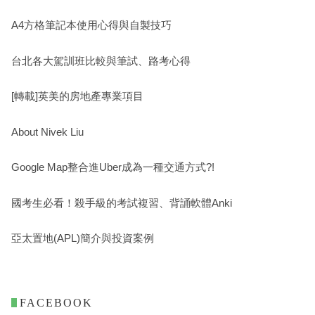
A4方格筆記本使用心得與自製技巧
台北各大駕訓班比較與筆試、路考心得
[轉載]英美的房地產專業項目
About Nivek Liu
Google Map整合進Uber成為一種交通方式?!
國考生必看！殺手級的考試複習、背誦軟體Anki
亞太置地(APL)簡介與投資案例
. FACEBOOK