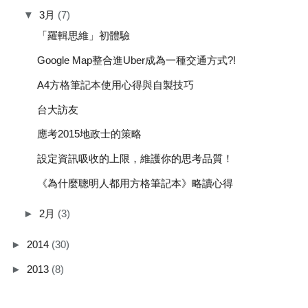
▼
3月
(7)
「羅輯思維」初體驗
Google Map整合進Uber成為一種交通方式?!
A4方格筆記本使用心得與自製技巧
台大訪友
應考2015地政士的策略
設定資訊吸收的上限，維護你的思考品質！
《為什麼聰明人都用方格筆記本》略讀心得
►
2月
(3)
►
2014
(30)
►
2013
(8)